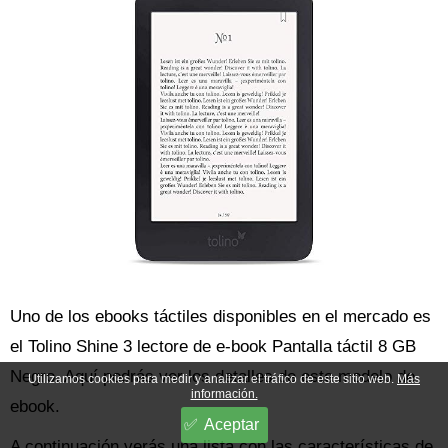
Uno de los ebooks táctiles disponibles en el mercado es
el Tolino Shine 3 lectore de e-book Pantalla táctil 8 GB
Negro. Aquí podrás ver los detalles de este modelo de
Utilizamos cookies para medir y analizar el tráfico de este sitio web.
Más
información.
ebook.
Aceptar
A continuación verás una lista con las características de